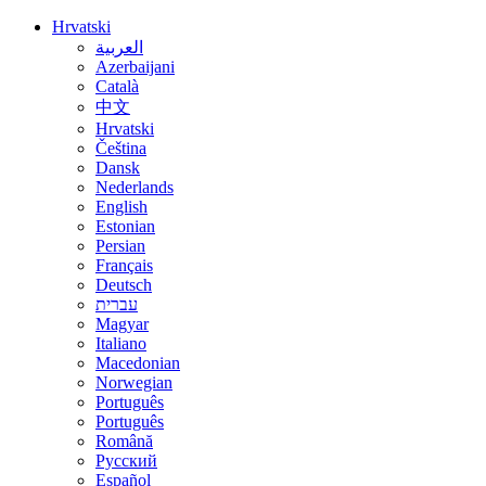
Hrvatski
العربية
Azerbaijani
Català
中文
Hrvatski
Čeština
Dansk
Nederlands
English
Estonian
Persian
Français
Deutsch
עברית
Magyar
Italiano
Macedonian
Norwegian
Português
Português
Română
Русский
Español