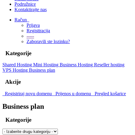
Podružnice
Kontaktirajte nas
Račun
Prijava
Registtracija
-----
Zaboravili ste lozinku?
Kategorije
Shared Hosting
Mini Hosting
Business Hosting
Reseller hosting
VPS Hosting
Business plan
Akcije
Registriraj novu domenu
Prijenos u domenu
Pregled košarice
Business plan
Kategorije