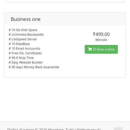
Business one
# 10 Gb Disk Space
₹499.00
# Unlimited Bandwidth
# LiteSpeed Server
Mensile
# 10 DataBase
# 10 Email Acccounts
Ordina subito
# Free SSL Certificates
# 99.9 %Up Time
# Easy Website Builder
# 30 days Money-Back Guarantee
Diritto d'autore © 2026 Kkoption. Tutti i diritti riservati.