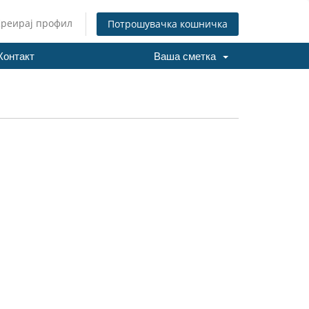
Креирај профил
Потрошувачка кошничка
Контакт
Ваша сметка