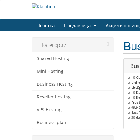
Почетна
Продавница
Акции и промоц
Bus
Категории
Shared Hosting
Bus
Mini Hosting
# 10 Gb
# Unli
Business Hosting
# LiteS
# 10 D
Reseller hosting
# 10 Em
# Free 
# 99.9
VPS Hosting
# Easy 
# 30 d
Business plan