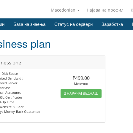
Macedonian
Најава на профил
ии
База на знаења
Статус на сервери
Заработка
iness plan
iness one
 Disk Space
₹499.00
mited Bandwidth
peed Server
Месечно
ataBase
ail Acccounts
НАРАЧАЈ ВЕДНАШ
SSL Certificates
 %Up Time
Website Builder
ays Money-Back Guarantee