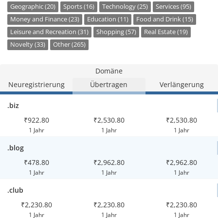
Geographic (20)
Sports (16)
Technology (25)
Services (95)
Money and Finance (23)
Education (11)
Food and Drink (15)
Leisure and Recreation (31)
Shopping (57)
Real Estate (19)
Novelty (33)
Other (265)
Domäne
Neuregistrierung
Übertragen
Verlängerung
.biz
₹922.80
₹2,530.80
₹2,530.80
1 Jahr
1 Jahr
1 Jahr
.blog
₹478.80
₹2,962.80
₹2,962.80
1 Jahr
1 Jahr
1 Jahr
.club
₹2,230.80
₹2,230.80
₹2,230.80
1 Jahr
1 Jahr
1 Jahr