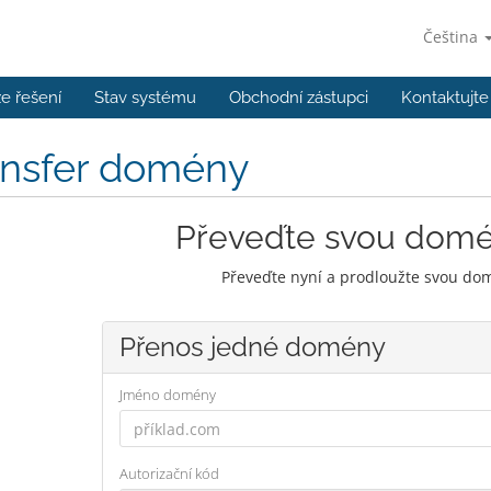
Čeština
e řešení
Stav systému
Obchodní zástupci
Kontaktujte
ansfer domény
Převeďte svou dom
Převeďte nyní a prodloužte svou dom
Přenos jedné domény
Jméno domény
Autorizační kód