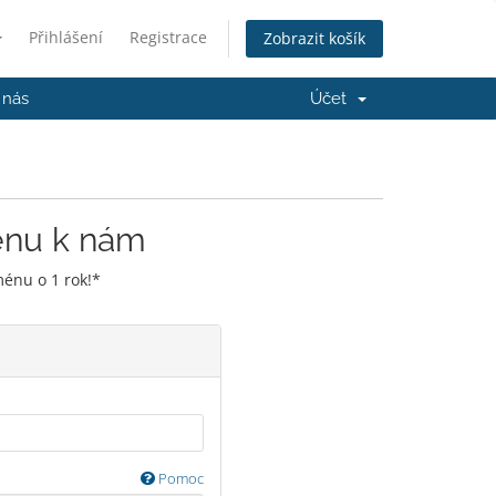
Přihlášení
Registrace
Zobrazit košík
 nás
Účet
énu k nám
énu o 1 rok!*
Pomoc