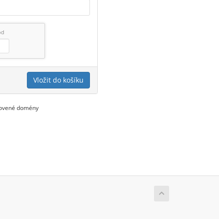
ód
Vložit do košíku
novené domény