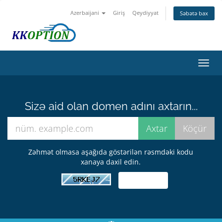
Azerbaijani
Giriş
Qeydiyyat
Səbətə bax
Naviq
keçid
Sizə aid olan domen adını axtarın...
Zəhmət olmasa aşağıda göstərilən rəsmdəki kodu
xanaya daxil edin.