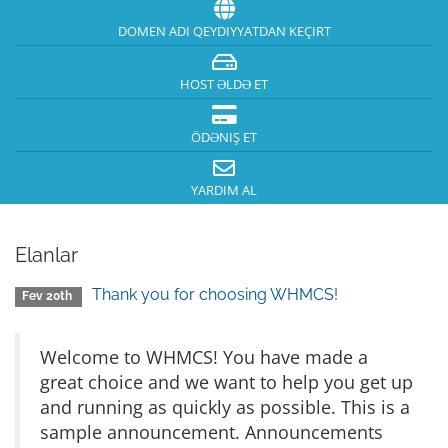
DOMEN ADI QEYDIYYATDAN KEÇIRT
HOST ƏLDƏ ET
ÖDƏNIŞ ET
YARDIM AL
Elanlar
Thank you for choosing WHMCS!
Fev 20th
Welcome to WHMCS! You have made a
great choice and we want to help you get up
and running as quickly as possible. This is a
sample announcement. Announcements