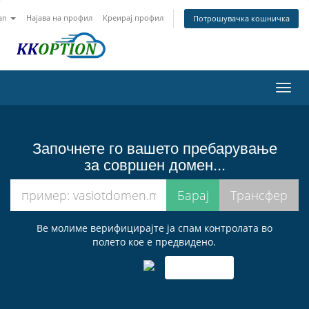
an
Најава на профил
Креирај профил
Потрошувачка кошничка
Вклу
ја
нави
Започнете го вашето пребарување
за совршен домен...
Ве молиме верифицирајте ја спам контролата во
полето кое е предвидено.